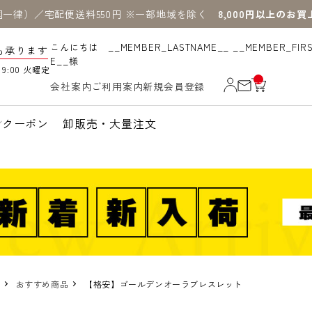
国一律）／宅配便送料550円 ※一部地域を除く
8,000円以上のお
こんにちは __MEMBER_LASTNAME__ __MEMBER_FIR
も承ります
E__様
19:00 火曜定
__
会社案内
ご利用案内
新規会員登録
IT
M
_C
N
クーポン
卸販売・大量注文
T_
_
おすすめ商品
【格安】ゴールデンオーラブレスレット