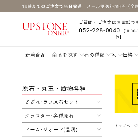
14時までのご注文で当日発送
メール便送料280円（全
ご質問・ご注文はお電話で
052-228-0040
【10:00-
休】
新着商品
商品を探す
石の種類
色
価格
原石・丸玉・置物各種
さざれ･ラフ原石セット
クラスター･各種原石
トップページ
ドーム･ジオード(晶洞)