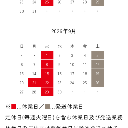
23
24
25
26
27
28
29
30
31
・
・
・
・
・
2026年9月
日
月
火
水
木
金
土
・
・
1
2
3
4
5
6
7
8
9
10
11
12
13
14
15
16
17
18
19
20
21
22
23
24
25
26
27
28
29
30
・
・
・
※
■
…休業日／
■
…発送休業日
定休日(毎週火曜日)を含む休業日及び発送業務
休業日のご注文は翌営業日に順次発送させて