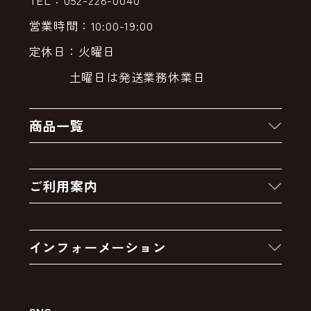
営業時間：10:00-19:00
定休日：火曜日
土曜日は発送業務休業日
商品一覧
新着商品
ご利用案内
クーポン
お買い物の流れ
卸販売・大量注文
インフォーメーション
お支払いについて
アウトレットセール
会社案内
送料・配送について