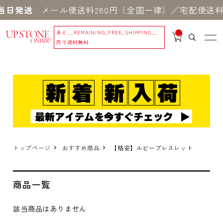
当日発送
メール便送料280円（全国一律）／宅配便送料5
あと
__REMAINING_FREE_SHIPPING__
__
IT
円で送料無料
M
_C
N
T_
_
トップページ
おすすめ商品
【格安】ルビーブレスレット
商品一覧
該当商品はありません