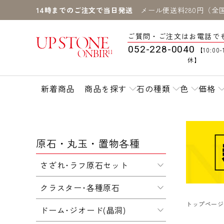
14時までのご注文で当日発送
メール便送料280円（全
ご質問・ご注文はお電話で
052-228-0040
【10:00-
休】
新着商品
商品を探す
石の種類
色
価格
原石・丸玉・置物各種
さざれ･ラフ原石セット
クラスター･各種原石
トップページ
ドーム･ジオード(晶洞)