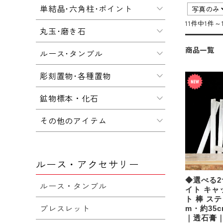
単結晶･六角柱･ポイント
11件中1件～
丸玉･磨き石
商品一覧
ルース･タンブル
彫刻置物･各種置物
鉱物標本・化石
その他のアイテム
ルース・アクセサリー
◆選べる2
ルース・タンブル
イト キャ
ト 棒 ス
ブレスレット
m・約35
｜透石膏