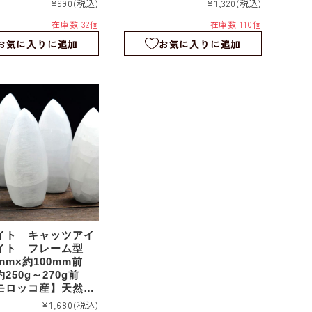
¥990
(税込)
¥1,320
(税込)
ツイストタワー｜ワンド｜t
在庫数 32個
在庫数 110個
17075
お気に入りに追加
お気に入りに追加
イト キャッツアイ
イト フレーム型
mm×約100mm前
250g～270g前
モロッコ産】天然石
ーストーン｜透石膏
¥1,680
(税込)