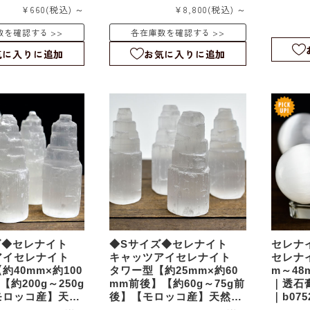
サイズ｜b9757
トタワー｜スタンドアップ
｜Ange
¥660
(税込)
～
¥8,800
(税込)
～
スカイ｜大サイズ｜b9755
数を確認する
各在庫数を確認する
気に入りに追加
お気に入りに追加
ズ◆セレナイト
◆Sサイズ◆セレナイト
セレナ
アイセレナイト
キャッツアイセレナイト
セレナ
約40mm×約100
タワー型【約25mm×約60
m～4
約200g～250g
mm前後】【約60g～75g前
｜透石
モロッコ産】天然
後】【モロッコ産】天然石
｜b075
ーストーン｜透石
｜パワーストーン｜透石膏