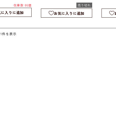
ナイト｜入れ物｜皿｜b782
｜置物
在庫数 86個
売り切れ
1
｜フレイ
気に入りに追加
お気に入りに追加
11件を表示