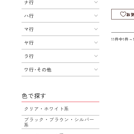
ナ行
お
ハ行
マ行
11件中1件～
ヤ行
ラ行
ワ行･その他
色で探す
クリア・ホワイト系
ブラック・ブラウン・シルバー
系