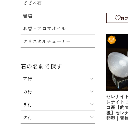
さざれ石
膏｜置物
ー｜ワン
岩塩
プスカイ｜
お
9
お香・アロマオイル
クリスタルチューナー
石の名前で探す
ア行
カ行
セレナイト
レナイト 
サ行
コ産【約4
後】セレ
タ行
卵型｜置