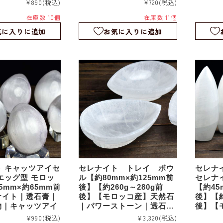
¥890
(税込)
¥720
(税込)
｜セレナイトタワ
｜置物｜セレナイトタワー
在庫数 10個
在庫数 11個
ド｜スタンドアッ
｜ワンド｜スタンドアップ
Mサイズ｜b697
スカイ｜Sサイズ｜t20010
気に入りに追加
お気に入りに追加
 キャッツアイセ
セレナイト トレイ ボウ
セレナ
エッグ型 モロッ
ル【約80mm×約125mm前
セレナ
5mm×約65mm前
後】【約260g～280g前
【約45
ナイト｜透石膏｜
後】【モロッコ産】天然石
後】【約
物｜キャッツアイ
｜パワーストーン｜透石膏
後】【
｜置物｜キャッツアイセレ
｜パワ
¥990
(税込)
¥3,320
(税込)