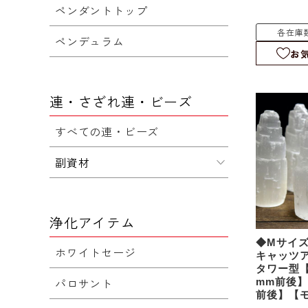
ド｜ロング
ペンダントトップ
各在庫
ペンデュラム
お
連・さざれ連・ビーズ
すべての連・ビーズ
副資材
浄化アイテム
◆Mサイ
ホワイトセージ
キャッツ
タワー型【
パロサント
mm前後】【
前後】【
石｜パワ