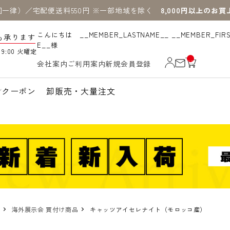
国一律）／宅配便送料550円 ※一部地域を除く
8,000円以上のお
こんにちは __MEMBER_LASTNAME__ __MEMBER_FIR
も承ります
E__様
19:00 火曜定
__
会社案内
ご利用案内
新規会員登録
IT
M
_C
N
クーポン
卸販売・大量注文
T_
_
海外展示会 買付け商品
キャッツアイセレナイト（モロッコ産）