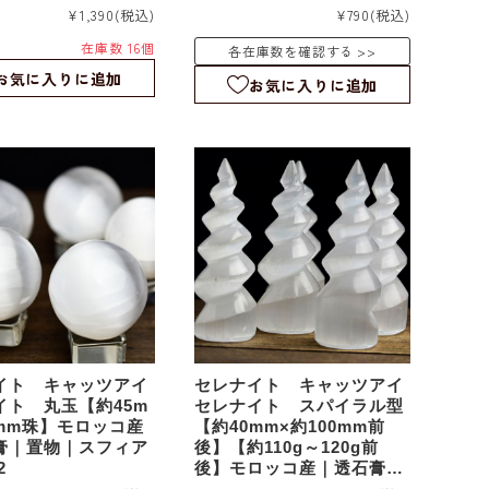
l｜b9155
キノコ｜b9143
¥1,390
(税込)
¥790
(税込)
在庫数 16個
各在庫数を確認する
お気に入りに追加
お気に入りに追加
イト キャッツアイ
セレナイト キャッツアイ
イト 丸玉【約45m
セレナイト スパイラル型
8mm珠】モロッコ産
【約40mm×約100mm前
膏｜置物｜スフィア
後】【約110g～120g前
2
後】モロッコ産｜透石膏｜
置物｜セレナイトタワー｜