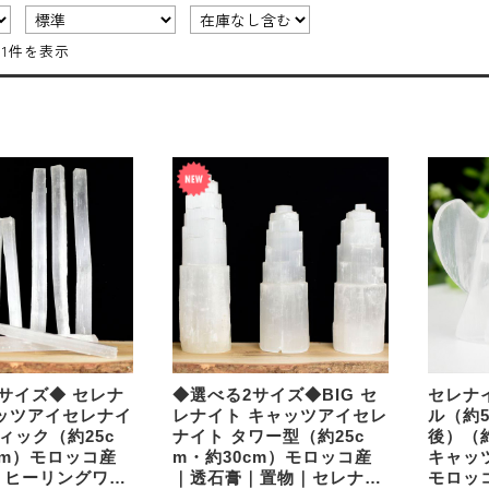
11件を表示
サイズ◆ セレナ
◆選べる2サイズ◆BIG セ
セレナ
ッツアイセレナイ
レナイト キャッツアイセレ
ル（約5
ティック（約25c
ナイト タワー型（約25c
後）（約
cm）モロッコ産
m・約30cm）モロッコ産
キャッ
｜ヒーリングワン
｜透石膏｜置物｜セレナイ
モロッ