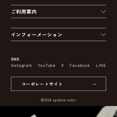
新着商品
ご利用案内
クーポン
お買い物の流れ
卸販売・大量注文
インフォーメーション
お支払いについて
アウトレットセール
会社案内
送料・配送について
SNS
特定商取引法の表示
ポイントについて
Instagram
YouTube
X
Facebook
LINE
個人情報の取り扱いについて
返品について
コーポレートサイト
SSLサーバー証明書とは
©2024 upstone onbir