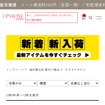
日発送
メール便送料280円（全国一律）／宅配便送料5
あと
__REMAINING_FREE_SHIPPING__
__
IT
円で送料無料
M
_C
N
T_
_
トップページ
海外展示会 買付け商品
ラブラドライト
表示
並び
在
切
順：
庫：
替：
12件中1件～12件を表示