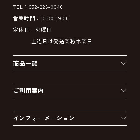
TEL：052-228-0040
営業時間：10:00-19:00
定休日：火曜日
土曜日は発送業務休業日
商品一覧
新着商品
ご利用案内
クーポン
お買い物の流れ
卸販売・大量注文
インフォーメーション
お支払いについて
アウトレットセール
会社案内
送料・配送について