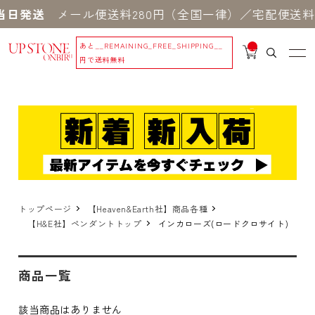
当日発送
メール便送料280円（全国一律）／宅配便送料5
あと
__REMAINING_FREE_SHIPPING__
__
IT
円で送料無料
M
_C
N
T_
_
トップページ
【Heaven&Earth社】商品各種
【H&E社】ペンダントトップ
インカローズ(ロードクロサイト)
商品一覧
該当商品はありません