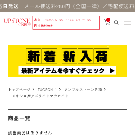
当日発送
メール便送料280円（全国一律）／宅配便送料5
あと
__REMAINING_FREE_SHIPPING__
__
IT
円で送料無料
M
_C
N
T_
_
トップページ
TUCSON_1
タンブルストーン各種
メキシコ産アズライトマラカイト
商品一覧
該当商品はありません