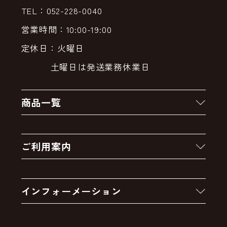
TEL：052-228-0040
営業時間：10:00-19:00
定休日：火曜日
土曜日は発送業務休業日
商品一覧
新着商品
ご利用案内
クーポン
お買い物の流れ
卸販売・大量注文
インフォーメーション
お支払いについて
アウトレットセール
会社案内
送料・配送について