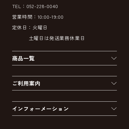
TEL：052-228-0040
営業時間：10:00-19:00
定休日：火曜日
土曜日は発送業務休業日
商品一覧
新着商品
ご利用案内
クーポン
お買い物の流れ
卸販売・大量注文
インフォーメーション
お支払いについて
アウトレットセール
会社案内
送料・配送について