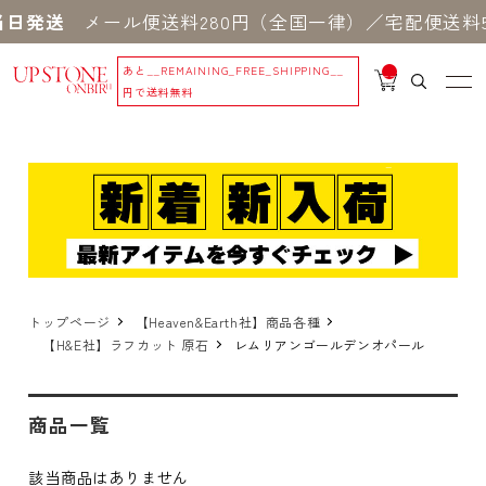
日発送
メール便送料280円（全国一律）／宅配便送料5
あと
__REMAINING_FREE_SHIPPING__
__
IT
円で送料無料
M
_C
N
T_
_
トップページ
【Heaven&Earth社】商品各種
【H&E社】ラフカット 原石
レムリアンゴールデンオパール
商品一覧
該当商品はありません