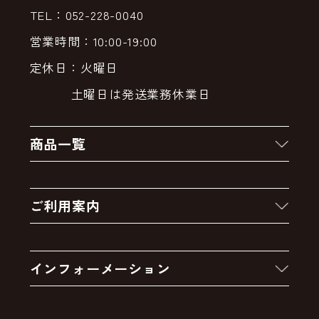
TEL：052-228-0040
営業時間：10:00-19:00
定休日：火曜日
土曜日は発送業務休業日
商品一覧
新着商品
ご利用案内
クーポン
お買い物の流れ
卸販売・大量注文
インフォーメーション
お支払いについて
アウトレットセール
会社案内
送料・配送について