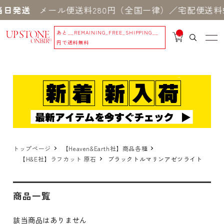
日発送
メール便送料280円（全国一律）／宅配便送料5
あと
__REMAINING_FREE_SHIPPING__
__
IT
円で送料無料
M
_C
N
T_
_
トップページ
【Heaven&Earth社】商品各種
【H&E社】ラフカット 原石
ブラックトルマリンアゼツライト
商品一覧
該当商品はありません