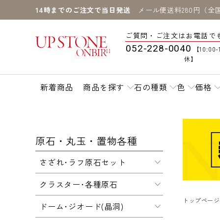
14時までのご注文で当日発送
メール便送料280円（全
ご質問・ご注文はお電話で
052-228-0040
【10:00-
休】
新着商品
商品を探す
石の種類
色
価格
原石・丸玉・置物各種
さざれ･ラフ原石セット
クラスター･各種原石
トップページ
ドーム･ジオード(晶洞)