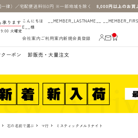
国一律）／宅配便送料550円 ※一部地域を除く
8,000円以上のお
こんにちは __MEMBER_LASTNAME__ __MEMBER_FIR
も承ります
E__様
19:00 火曜定
__
会社案内
ご利用案内
新規会員登録
IT
M
_C
N
クーポン
卸販売・大量注文
T_
_
石の名前で選ぶ
マ行
ミスティックメルリナイト