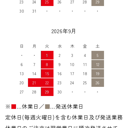
23
24
25
26
27
28
29
30
31
・
・
・
・
・
2026年9月
日
月
火
水
木
金
土
・
・
1
2
3
4
5
6
7
8
9
10
11
12
13
14
15
16
17
18
19
20
21
22
23
24
25
26
27
28
29
30
・
・
・
※
■
…休業日／
■
…発送休業日
定休日(毎週火曜日)を含む休業日及び発送業務
休業日のご注文は翌営業日に順次発送させて