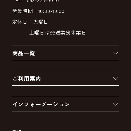
営業時間：10:00-19:00
定休日：火曜日
土曜日は発送業務休業日
商品一覧
新着商品
ご利用案内
クーポン
お買い物の流れ
卸販売・大量注文
インフォーメーション
お支払いについて
アウトレットセール
会社案内
送料・配送について