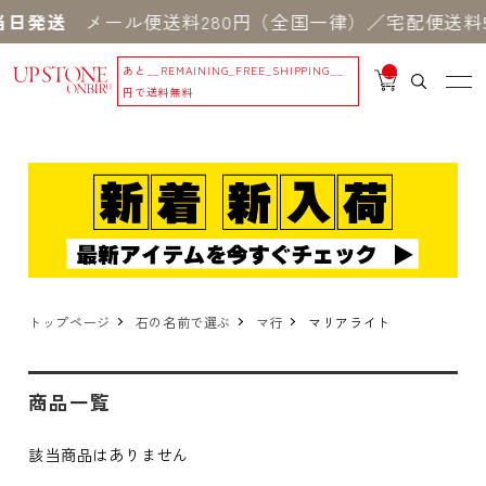
日発送
メール便送料280円（全国一律）／宅配便送料5
あと
__REMAINING_FREE_SHIPPING__
__
IT
円で送料無料
M
_C
N
T_
_
トップページ
石の名前で選ぶ
マ行
マリアライト
商品一覧
該当商品はありません