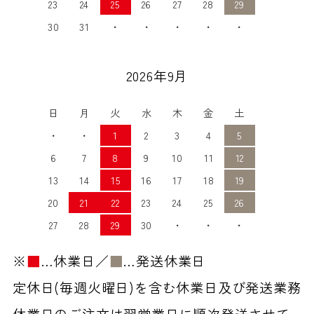
23
24
25
26
27
28
29
30
31
・
・
・
・
・
2026年9月
日
月
火
水
木
金
土
・
・
1
2
3
4
5
6
7
8
9
10
11
12
13
14
15
16
17
18
19
20
21
22
23
24
25
26
27
28
29
30
・
・
・
※
■
…休業日／
■
…発送休業日
定休日(毎週火曜日)を含む休業日及び発送業務
休業日のご注文は翌営業日に順次発送させて