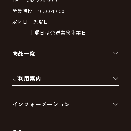
営業時間：10:00-19:00
定休日：火曜日
土曜日は発送業務休業日
商品一覧
新着商品
ご利用案内
クーポン
お買い物の流れ
卸販売・大量注文
インフォーメーション
お支払いについて
アウトレットセール
会社案内
送料・配送について