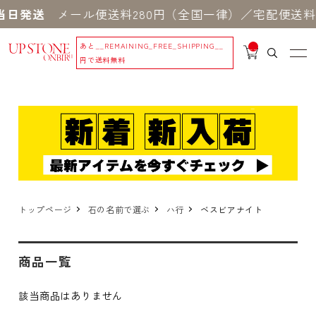
当日発送
メール便送料280円（全国一律）／宅配便送料5
あと
__REMAINING_FREE_SHIPPING__
__
IT
円で送料無料
M
_C
N
T_
_
トップページ
石の名前で選ぶ
ハ行
ベスビアナイト
商品一覧
該当商品はありません