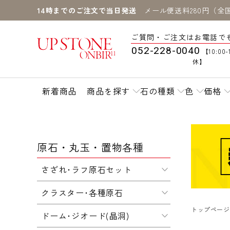
14時までのご注文で当日発送
メール便送料280円（全
ご質問・ご注文はお電話で
052-228-0040
【10:00-
休】
新着商品
商品を探す
石の種類
色
価格
原石・丸玉・置物各種
さざれ･ラフ原石セット
クラスター･各種原石
トップページ
ドーム･ジオード(晶洞)