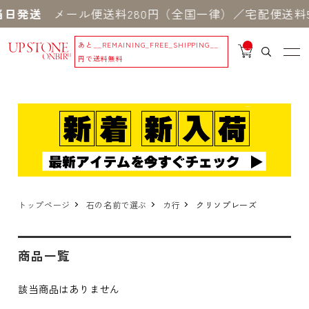
当日発送
メール便送料280円（全国一律）／宅配便送料5
あと
__REMAINING_FREE_SHIPPING__
__
IT
円で送料無料
M
_C
N
T_
_
トップページ
石の名前で選ぶ
カ行
クリソプレーズ
商品一覧
該当商品はありません