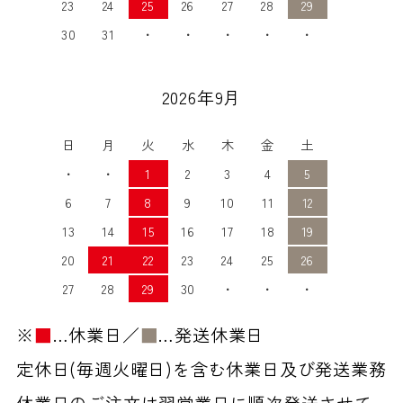
23
24
25
26
27
28
29
30
31
・
・
・
・
・
2026年9月
日
月
火
水
木
金
土
・
・
1
2
3
4
5
6
7
8
9
10
11
12
13
14
15
16
17
18
19
20
21
22
23
24
25
26
27
28
29
30
・
・
・
※
■
…休業日／
■
…発送休業日
定休日(毎週火曜日)を含む休業日及び発送業務
休業日のご注文は翌営業日に順次発送させて