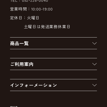
営業時間：10:00-19:00
定休日：火曜日
土曜日は発送業務休業日
商品一覧
新着商品
ご利用案内
クーポン
お買い物の流れ
卸販売・大量注文
インフォーメーション
お支払いについて
アウトレットセール
会社案内
送料・配送について