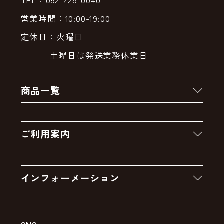
営業時間：10:00-19:00
定休日：火曜日
土曜日は発送業務休業日
商品一覧
新着商品
ご利用案内
クーポン
お買い物の流れ
卸販売・大量注文
インフォーメーション
お支払いについて
アウトレットセール
会社案内
送料・配送について