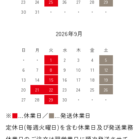
23
24
25
26
27
28
29
30
31
・
・
・
・
・
2026年9月
日
月
火
水
木
金
土
・
・
1
2
3
4
5
6
7
8
9
10
11
12
13
14
15
16
17
18
19
20
21
22
23
24
25
26
27
28
29
30
・
・
・
※
■
…休業日／
■
…発送休業日
定休日(毎週火曜日)を含む休業日及び発送業務
休業日のご注文は翌営業日に順次発送させて