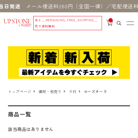
当日発送
メール便送料280円（全国一律）／宅配便送料5
あと
__REMAINING_FREE_SHIPPING__
__
IT
円で送料無料
M
_C
N
T_
_
トップページ
連材・粒売り
ラ行
ローズオーラ
商品一覧
該当商品はありません