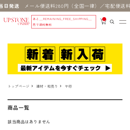
当日発送
メール便送料280円（全国一律）／宅配便送料5
あと
__REMAINING_FREE_SHIPPING__
__
IT
円で送料無料
M
_C
N
T_
_
トップページ
連材・粒売り
ヤ行
商品一覧
該当商品はありません