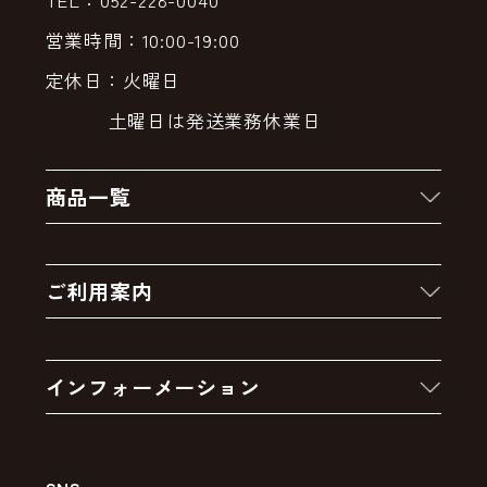
営業時間：10:00-19:00
定休日：火曜日
土曜日は発送業務休業日
商品一覧
新着商品
ご利用案内
クーポン
お買い物の流れ
卸販売・大量注文
インフォーメーション
お支払いについて
アウトレットセール
会社案内
送料・配送について