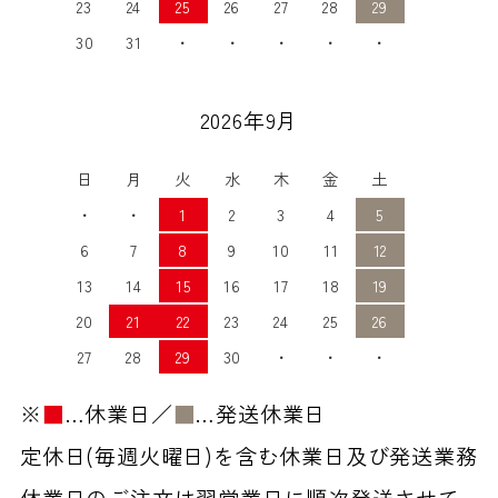
23
24
25
26
27
28
29
30
31
・
・
・
・
・
2026年9月
日
月
火
水
木
金
土
・
・
1
2
3
4
5
6
7
8
9
10
11
12
13
14
15
16
17
18
19
20
21
22
23
24
25
26
27
28
29
30
・
・
・
※
■
…休業日／
■
…発送休業日
定休日(毎週火曜日)を含む休業日及び発送業務
休業日のご注文は翌営業日に順次発送させて