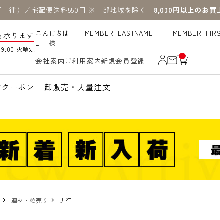
国一律）／宅配便送料550円 ※一部地域を除く
8,000円以上のお
こんにちは __MEMBER_LASTNAME__ __MEMBER_FIR
も承ります
E__様
19:00 火曜定
__
会社案内
ご利用案内
新規会員登録
IT
M
_C
N
クーポン
卸販売・大量注文
T_
_
連材・粒売り
ナ行