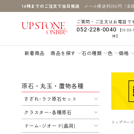
14時までのご注文で当日発送
メール便送料280円（全
ご質問・ご注文はお電話で
052-228-0040
【10:00-
休】
新着商品
商品を探す
石の種類
色
価格
原石・丸玉・置物各種
さざれ･ラフ原石セット
クラスター･各種原石
トップページ
ドーム･ジオード(晶洞)