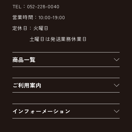
TEL：052-228-0040
営業時間：10:00-19:00
定休日：火曜日
土曜日は発送業務休業日
商品一覧
新着商品
ご利用案内
クーポン
お買い物の流れ
卸販売・大量注文
インフォーメーション
お支払いについて
アウトレットセール
会社案内
送料・配送について