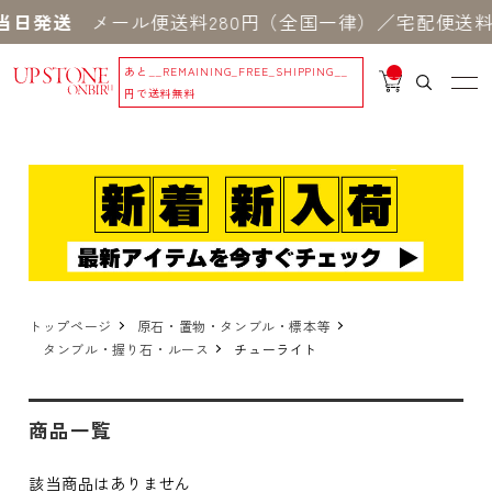
当日発送
メール便送料280円（全国一律）／宅配便送料5
あと
__REMAINING_FREE_SHIPPING__
__
IT
円で送料無料
M
_C
N
T_
_
トップページ
原石・置物・タンブル・標本等
タンブル・握り石・ルース
チューライト
商品一覧
該当商品はありません