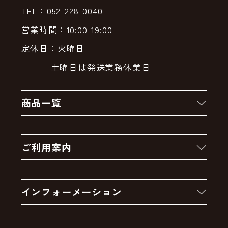
TEL：052-228-0040
営業時間：10:00-19:00
定休日：火曜日
土曜日は発送業務休業日
商品一覧
新着商品
ご利用案内
クーポン
お買い物の流れ
卸販売・大量注文
インフォーメーション
お支払いについて
アウトレットセール
会社案内
送料・配送について