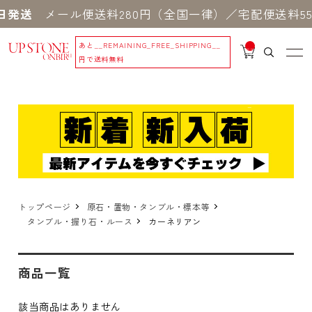
日発送
メール便送料280円（全国一律）／宅配便送料55
あと
__REMAINING_FREE_SHIPPING__
__
IT
円で送料無料
M
_C
N
T_
_
トップページ
原石・置物・タンブル・標本等
タンブル・握り石・ルース
カーネリアン
商品一覧
該当商品はありません