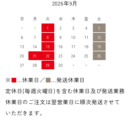
2026年9月
日
月
火
水
木
金
土
・
・
1
2
3
4
5
6
7
8
9
10
11
12
13
14
15
16
17
18
19
20
21
22
23
24
25
26
27
28
29
30
・
・
・
※
■
…休業日／
■
…発送休業日
定休日(毎週火曜日)を含む休業日及び発送業務
休業日のご注文は翌営業日に順次発送させて
いただきます。