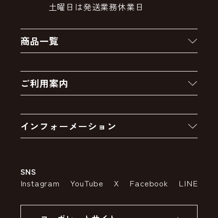
土曜日は発送業務休業日
商品一覧
新着商品
ご利用案内
クーポン
お買い物の流れ
卸販売・大量注文
インフォーメーション
お支払いについて
アウトレットセール
会社案内
送料・配送について
SNS
特定商取引法の表示
ポイントについて
Instagram
YouTube
X
Facebook
LINE
個人情報の取り扱いについて
返品について