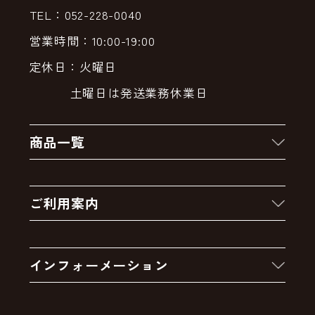
TEL：052-228-0040
営業時間：10:00-19:00
定休日：火曜日
土曜日は発送業務休業日
商品一覧
新着商品
ご利用案内
クーポン
お買い物の流れ
卸販売・大量注文
インフォーメーション
お支払いについて
アウトレットセール
会社案内
送料・配送について