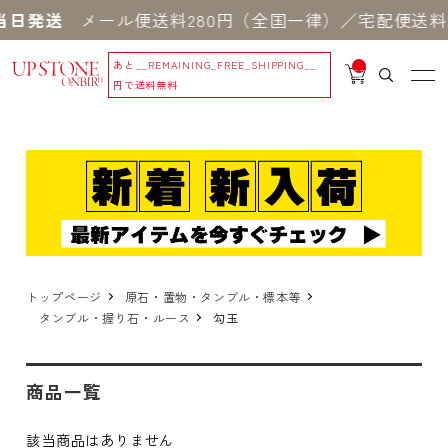
当日発送
メール便送料280円（全国一律）／宅配便送料5
あと
__REMAINING_FREE_SHIPPING__
__
IT
円で送料無料
M
_C
N
T_
_
トップページ
原石・置物・タンブル・標本等
タンブル・握り石・ルース
勾玉
商品一覧
該当商品はありません