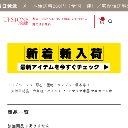
日発送
メール便送料280円（全国一律）／宅配便送料5
あと
__REMAINING_FREE_SHIPPING__
__
IT
円で送料無料
M
_C
N
T_
_
トップページ
原石・置物・タンブル・標本等
天然単結晶・六角柱・ポイント
ヒマラヤ水晶 マニカラン産
商品一覧
該当商品はありません