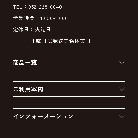
TEL：052-228-0040
営業時間：10:00-19:00
定休日：火曜日
土曜日は発送業務休業日
商品一覧
新着商品
ご利用案内
クーポン
お買い物の流れ
卸販売・大量注文
インフォーメーション
お支払いについて
アウトレットセール
会社案内
送料・配送について