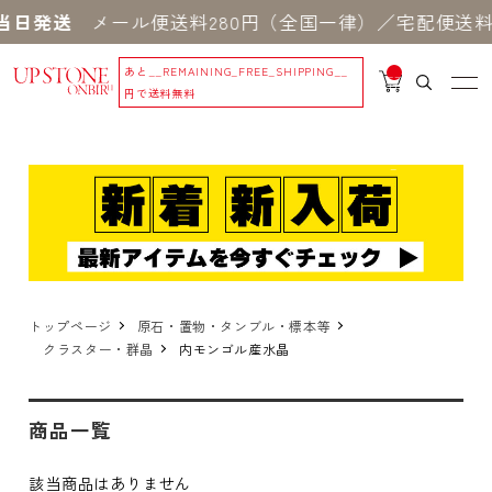
当日発送
メール便送料280円（全国一律）／宅配便送料5
あと
__REMAINING_FREE_SHIPPING__
__
IT
円で送料無料
M
_C
N
T_
_
トップページ
原石・置物・タンブル・標本等
クラスター・群晶
内モンゴル産水晶
商品一覧
該当商品はありません