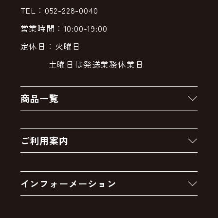
TEL：052-228-0040
営業時間：10:00-19:00
定休日：火曜日
土曜日は発送業務休業日
商品一覧
新着商品
ご利用案内
クーポン
お買い物の流れ
卸販売・大量注文
インフォーメーション
お支払いについて
アウトレットセール
会社案内
送料・配送について