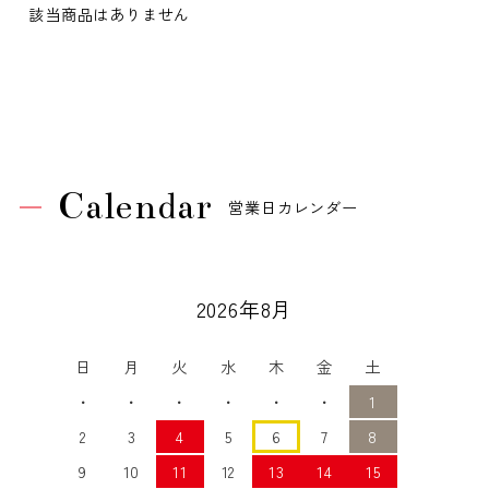
該当商品はありません
Calendar
営業日カレンダー
2026年8月
日
月
火
水
木
金
土
・
・
・
・
・
・
1
2
3
4
5
6
7
8
9
10
11
12
13
14
15