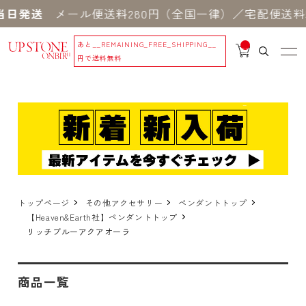
当日発送
メール便送料280円（全国一律）／宅配便送料5
あと
__REMAINING_FREE_SHIPPING__
__
IT
円で送料無料
M
_C
N
T_
_
トップページ
その他アクセサリー
ペンダントトップ
【Heaven&Earth社】ペンダントトップ
リッチブルーアクアオーラ
商品一覧