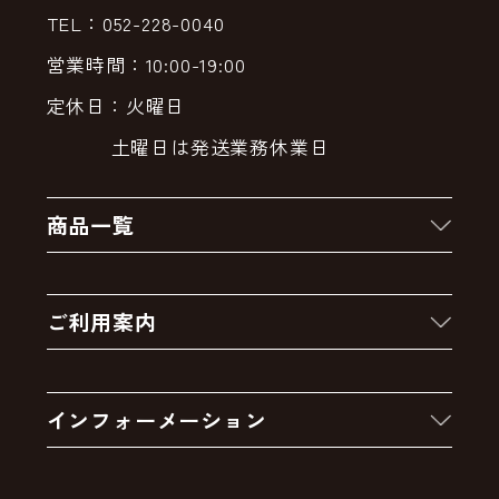
TEL：052-228-0040
営業時間：10:00-19:00
定休日：火曜日
土曜日は発送業務休業日
商品一覧
新着商品
ご利用案内
クーポン
お買い物の流れ
卸販売・大量注文
インフォーメーション
お支払いについて
アウトレットセール
会社案内
送料・配送について