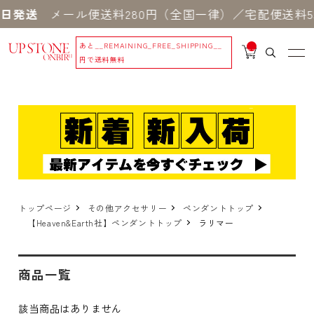
日発送
メール便送料280円（全国一律）／宅配便送料5
あと
__REMAINING_FREE_SHIPPING__
__
IT
円で送料無料
M
_C
N
T_
_
トップページ
その他アクセサリー
ペンダントトップ
【Heaven&Earth社】ペンダントトップ
ラリマー
商品一覧
該当商品はありません