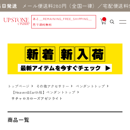
日発送
メール便送料280円（全国一律）／宅配便送料5
あと
__REMAINING_FREE_SHIPPING__
__
IT
円で送料無料
M
_C
N
T_
_
トップページ
その他アクセサリー
ペンダントトップ
【Heaven&Earth社】ペンダントトップ
サチャロカローズアゼツライト
商品一覧