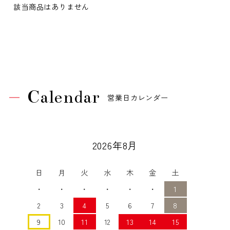
該当商品はありません
Calendar
営業日カレンダー
2026年8月
日
月
火
水
木
金
土
・
・
・
・
・
・
1
2
3
4
5
6
7
8
9
10
11
12
13
14
15