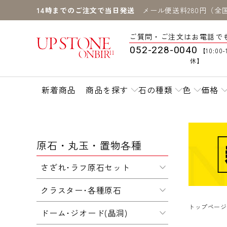
14時までのご注文で当日発送
メール便送料280円（全
ご質問・ご注文はお電話で
052-228-0040
【10:00-
休】
新着商品
商品を探す
石の種類
色
価格
原石・丸玉・置物各種
さざれ･ラフ原石セット
クラスター･各種原石
トップページ
ドーム･ジオード(晶洞)