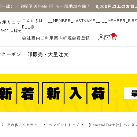
国一律）／宅配便送料550円 ※一部地域を除く
8,000円以上のお
こんにちは __MEMBER_LASTNAME__ __MEMBER_FIR
も承ります
E__様
19:00 火曜定
__
会社案内
ご利用案内
新規会員登録
IT
M
_C
N
クーポン
卸販売・大量注文
T_
_
その他アクセサリー
ペンダントトップ
【Heaven&Earth社】ペン