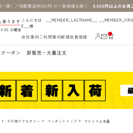
国一律）／宅配便送料550円 ※一部地域を除く
8,000円以上のお
こんにちは __MEMBER_LASTNAME__ __MEMBER_FIR
も承ります
E__様
19:00 火曜定
__
会社案内
ご利用案内
新規会員登録
IT
M
_C
N
クーポン
卸販売・大量注文
T_
_
その他アクセサリー
ペンダントトップ
ファントム水晶