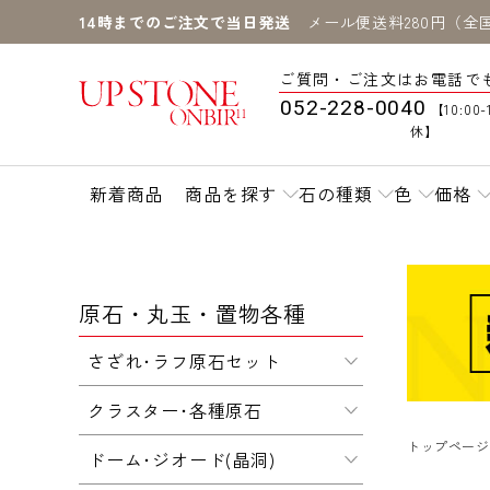
14時までのご注文で当日発送
メール便送料280円（全
ご質問・ご注文はお電話で
052-228-0040
【10:00-
休】
新着商品
商品を探す
石の種類
色
価格
原石・丸玉・置物各種
さざれ･ラフ原石セット
クラスター･各種原石
トップページ
ドーム･ジオード(晶洞)