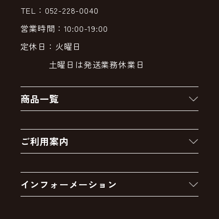
TEL：052-228-0040
営業時間：10:00-19:00
定休日：火曜日
土曜日は発送業務休業日
商品一覧
新着商品
ご利用案内
クーポン
お買い物の流れ
卸販売・大量注文
インフォーメーション
お支払いについて
アウトレットセール
会社案内
送料・配送について