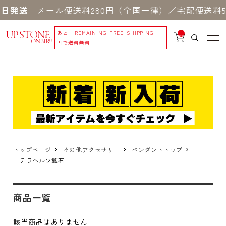
日発送
メール便送料280円（全国一律）／宅配便送料5
あと
__REMAINING_FREE_SHIPPING__
__
IT
円で送料無料
M
_C
N
T_
_
トップページ
その他アクセサリー
ペンダントトップ
テラヘルツ鉱石
商品一覧
該当商品はありません