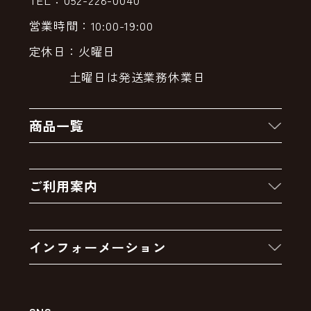
営業時間：10:00-19:00
定休日：火曜日
土曜日は発送業務休業日
商品一覧
新着商品
ご利用案内
クーポン
お買い物の流れ
卸販売・大量注文
インフォーメーション
お支払いについて
アウトレットセール
会社案内
送料・配送について