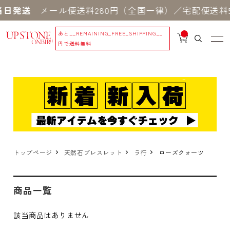
日発送
メール便送料280円（全国一律）／宅配便送料5
あと
__REMAINING_FREE_SHIPPING__
__
IT
円で送料無料
M
_C
N
T_
_
トップページ
天然石ブレスレット
ラ行
ローズクォーツ
商品一覧
該当商品はありません