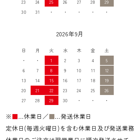
23
24
25
26
27
28
29
30
31
・
・
・
・
・
2026年9月
日
月
火
水
木
金
土
・
・
1
2
3
4
5
6
7
8
9
10
11
12
13
14
15
16
17
18
19
20
21
22
23
24
25
26
27
28
29
30
・
・
・
※
■
…休業日／
■
…発送休業日
定休日(毎週火曜日)を含む休業日及び発送業務
休業日のご注文は翌営業日に順次発送させて