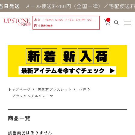
当日発送
メール便送料280円（全国一律）／宅配便送料5
あと
__REMAINING_FREE_SHIPPING__
__
IT
円で送料無料
M
_C
N
T_
_
トップページ
天然石ブレスレット
ハ行
ブラックルチルクォーツ
商品一覧
該当商品はありません