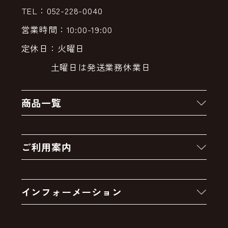
TEL：052-228-0040
営業時間：10:00-19:00
定休日：火曜日
土曜日は発送業務休業日
商品一覧
新着商品
ご利用案内
クーポン
お買い物の流れ
卸販売・大量注文
インフォーメーション
お支払いについて
アウトレットセール
会社案内
送料・配送について