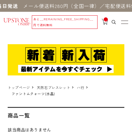
日発送
メール便送料280円（全国一律）／宅配便送料5
あと
__REMAINING_FREE_SHIPPING__
__
IT
円で送料無料
M
_C
N
T_
_
トップページ
天然石ブレスレット
ハ行
ファントムクォーツ(水晶)
商品一覧
該当商品はありません