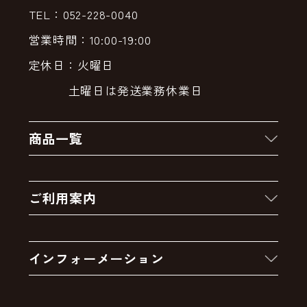
TEL：052-228-0040
営業時間：10:00-19:00
定休日：火曜日
土曜日は発送業務休業日
商品一覧
新着商品
ご利用案内
クーポン
お買い物の流れ
卸販売・大量注文
インフォーメーション
お支払いについて
アウトレットセール
会社案内
送料・配送について