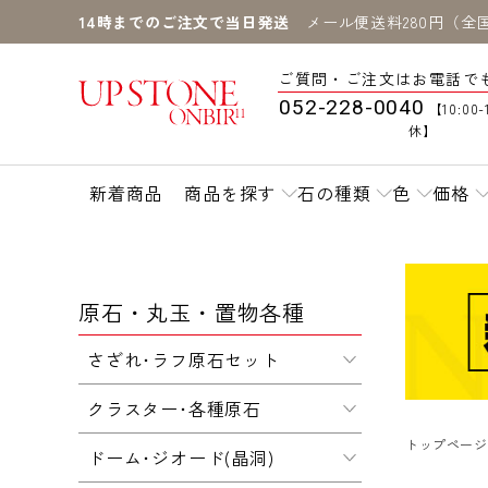
14時までのご注文で当日発送
メール便送料280円（全
ご質問・ご注文はお電話で
052-228-0040
【10:00-
休】
新着商品
商品を探す
石の種類
色
価格
原石・丸玉・置物各種
さざれ･ラフ原石セット
クラスター･各種原石
トップページ
ドーム･ジオード(晶洞)