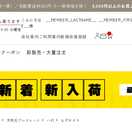
国一律）／宅配便送料550円 ※一部地域を除く
8,000円以上のお
こんにちは __MEMBER_LASTNAME__ __MEMBER_FIR
も承ります
E__様
19:00 火曜定
__
会社案内
ご利用案内
新規会員登録
IT
M
_C
N
クーポン
卸販売・大量注文
T_
_
天然石ブレスレット
ハ行
ヒデナイト