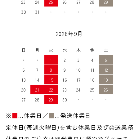
23
24
25
26
27
28
29
30
31
・
・
・
・
・
2026年9月
日
月
火
水
木
金
土
・
・
1
2
3
4
5
6
7
8
9
10
11
12
13
14
15
16
17
18
19
20
21
22
23
24
25
26
27
28
29
30
・
・
・
※
■
…休業日／
■
…発送休業日
定休日(毎週火曜日)を含む休業日及び発送業務
休業日のご注文は翌営業日に順次発送させて