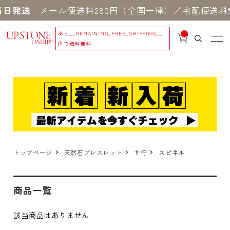
日発送
メール便送料280円（全国一律）／宅配便送料5
あと
__REMAINING_FREE_SHIPPING__
__
IT
円で送料無料
M
_C
N
T_
_
トップページ
天然石ブレスレット
サ行
スピネル
商品一覧
該当商品はありません