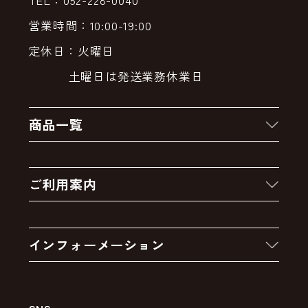
営業時間：10:00-19:00
定休日：火曜日
土曜日は発送業務休業日
商品一覧
新着商品
ご利用案内
クーポン
お買い物の流れ
卸販売・大量注文
インフォーメーション
お支払いについて
アウトレットセール
会社案内
送料・配送について