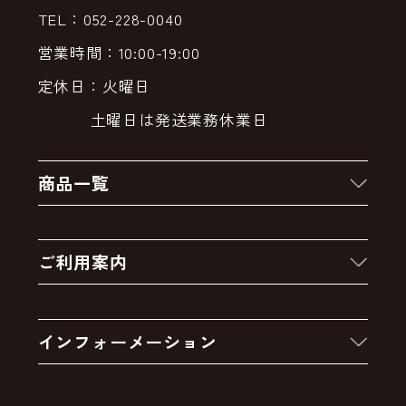
TEL：052-228-0040
営業時間：10:00-19:00
定休日：火曜日
土曜日は発送業務休業日
商品一覧
新着商品
ご利用案内
クーポン
お買い物の流れ
卸販売・大量注文
インフォーメーション
お支払いについて
アウトレットセール
会社案内
送料・配送について