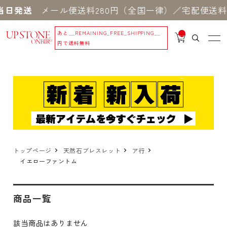
当日発送
メール便送料280円（全国一律）／宅配便送料5
あと
__REMAINING_FREE_SHIPPING__
__
IT
円で送料無料
M
_C
N
T_
_
トップページ
天然石ブレスレット
ア行
イエローファントム
商品一覧
該当商品はありません