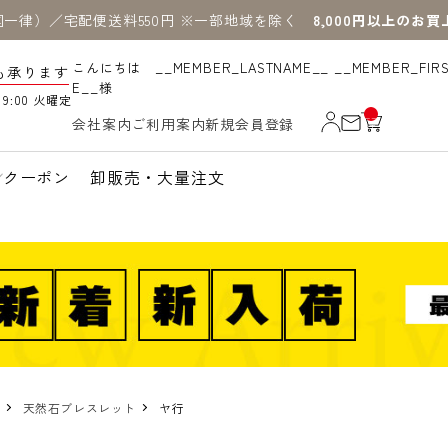
国一律）／宅配便送料550円 ※一部地域を除く
8,000円以上のお
こんにちは __MEMBER_LASTNAME__ __MEMBER_FIR
も承ります
E__様
19:00 火曜定
__
会社案内
ご利用案内
新規会員登録
IT
M
_C
N
クーポン
卸販売・大量注文
T_
_
天然石ブレスレット
ヤ行