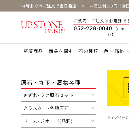
14時までのご注文で当日発送
メール便送料280円（全
ご質問・ご注文はお電話で
052-228-0040
【10:00-
休】
新着商品
商品を探す
石の種類
色
価格
原石・丸玉・置物各種
さざれ･ラフ原石セット
クラスター･各種原石
トップページ
ドーム･ジオード(晶洞)